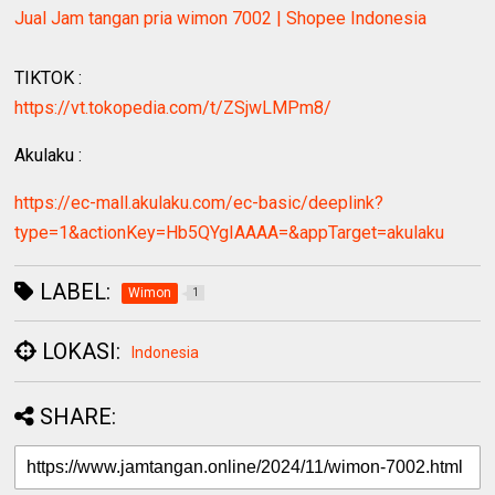
Jual Jam tangan pria wimon 7002 | Shopee Indonesia
TIKTOK :
https://vt.tokopedia.com/t/ZSjwLMPm8/
Akulaku :
https://ec-mall.akulaku.com/ec-basic/deeplink?
type=1&actionKey=Hb5QYgIAAAA=&appTarget=akulaku
LABEL:
Wimon
1
LOKASI:
Indonesia
SHARE: