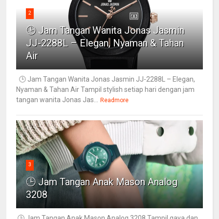
2
🕒 Jam Tangan Wanita Jonas Jasmin
JJ-2288L – Elegan, Nyaman & Tahan
Air
🕒 Jam Tangan Wanita Jonas Jasmin JJ-2288L – Elegan,
Nyaman & Tahan Air Tampil stylish setiap hari dengan jam
tangan wanita Jonas Jas...
Readmore
3
🕒 Jam Tangan Anak Mason Analog
3208
🕒 Jam Tangan Anak Mason Analog 3208 Tampil gaya dan